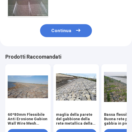
gabbia della pietra del
diaframma
Continua
Prodotti Raccomandati
60*80mm Flessibile
maglia della parete
Bassa flessibil
Anti Erosione Gabion
del gabbione della
Buona rete per
Wall Wire Mesh
rete metallica della
gabbia in pietr
Revetment
gabbia di pietra di
terrapieno