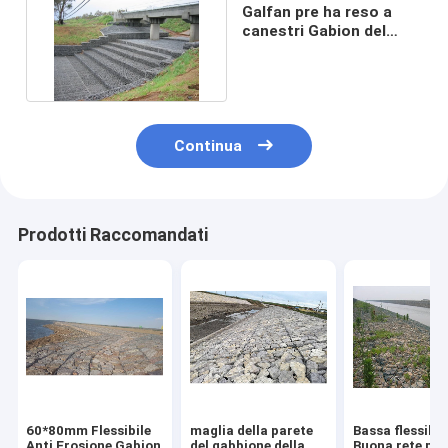
Galfan pre ha reso a
canestri Gabion del
gabbione 60mm x
80mm
Continua
Prodotti Raccomandati
60*80mm Flessibile
maglia della parete
Bassa flessibil
Anti Erosione Gabion
del gabbione della
Buona rete per