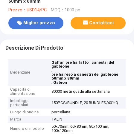
60mm x 80mm
Prezzo：USD14/PC
MOQ：1000 pc
Miglior prezzo
Contattaci
Descrizione Di Prodotto
Galfan pre ha fatto i canestri del
gabbione
,
Evidenziare
pre ha reso a canestri del gabbione
60mm x 80mm
,
Gabion
Capacità di
30000 metri quadri alla settimana
alimentazione
Imballaggi
150PCS/BUNDLE, 20 BUNDLES/40'HQ
particolari
Luogo di origine
porcellana
Marca
TALIN
50x70mm, 60x80mm, 80x100mm,
Numero di modello
100x120mm