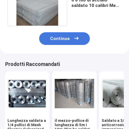
saldato 10 calibri Mesh
Galvanized Grid Mat
Continua
Prodotti Raccomandati
Lunghezza saldata a
il mezzo-pollice di
Saldato a 3/4 p
1/4 pollici di Mesh
lunghezza di 5m i
anticorrosivo r