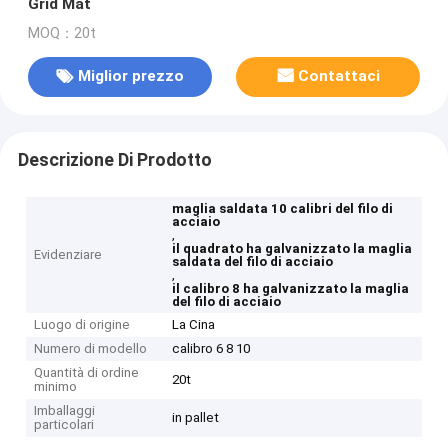
Grid Mat
MOQ：20t
Miglior prezzo
Contattaci
Descrizione Di Prodotto
maglia saldata 10 calibri del filo di
acciaio
,
il quadrato ha galvanizzato la maglia
Evidenziare
saldata del filo di acciaio
,
il calibro 8 ha galvanizzato la maglia
del filo di acciaio
Luogo di origine
La Cina
Numero di modello
calibro 6 8 10
Quantità di ordine
20t
minimo
Imballaggi
in pallet
particolari