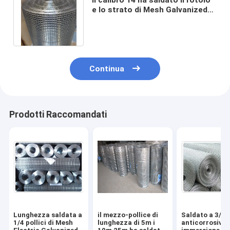
e lo strato di Mesh Galvanized
Square Netting In del filo di
acciaio
Continua
Prodotti Raccomandati
Lunghezza saldata a
il mezzo-pollice di
Saldato a 3/4 p
1/4 pollici di Mesh
lunghezza di 5m i
anticorrosivo r