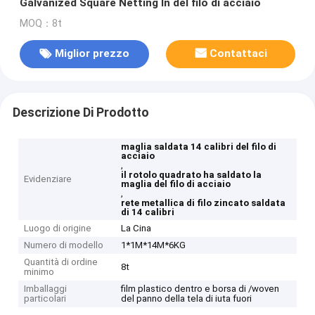
Galvanized Square Netting In del filo di acciaio
MOQ：8t
Miglior prezzo
Contattaci
Descrizione Di Prodotto
maglia saldata 14 calibri del filo di
acciaio
,
il rotolo quadrato ha saldato la
Evidenziare
maglia del filo di acciaio
,
rete metallica di filo zincato saldata
di 14 calibri
Luogo di origine
La Cina
Numero di modello
1*1M*14M*6KG
Quantità di ordine
8t
minimo
Imballaggi
film plastico dentro e borsa di /woven
particolari
del panno della tela di iuta fuori