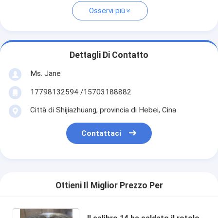
Osservi più
Dettagli Di Contatto
Ms. Jane
17798132594 /15703188882
Città di Shijiazhuang, provincia di Hebei, Cina
Contattaci
Ottieni Il Miglior Prezzo Per
Il calibro 14 ha saldato il rotolo