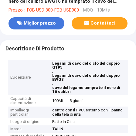
nero del calibro BWG16 ha temprato il cavo del
legame
Prezzo：FOB USD 800-FOB USD900
MOQ：10Mts
Miglior prezzo
Contattaci
Descrizione Di Prodotto
Legami di cavo del ciclo del doppio
Q195
,
Legami di cavo del ciclo del doppio
Evidenziare
BWG8
,
cavo del legame temprato il nero di
16 calibri
Capacità di
100Mts a 3 giorni
alimentazione
Imballaggi
dentro con il PVC, esterno con il panno
particolari
della tela di iuta
Luogo di origine
Fatto in Cina
Marca
TALIN