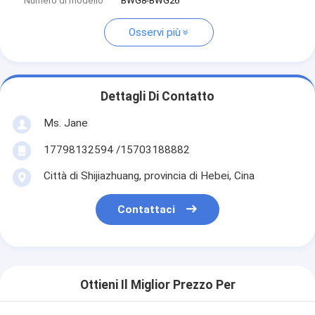
Numero di modello
BWG8-BWG26
Osservi più
Dettagli Di Contatto
Ms. Jane
17798132594 /15703188882
Città di Shijiazhuang, provincia di Hebei, Cina
Contattaci
Ottieni Il Miglior Prezzo Per