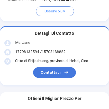
Numero di modello
12x12,13x13,14x14,15x15
Osservi più
Dettagli Di Contatto
Ms. Jane
17798132594 /15703188882
Città di Shijiazhuang, provincia di Hebei, Cina
Contattaci
Ottieni Il Miglior Prezzo Per