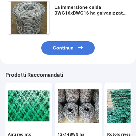
La immersione calda
BWG16xBWG16 ha galvanizzato
il recinto del bestiame del filo
spinato
Continua
Prodotti Raccomandati
Anti recinto
12x14BWG ha
Rotolo rivestit