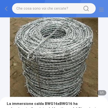
1
/
1
La immersione calda BWG16xBWG16 ha