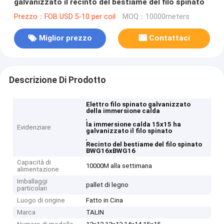
galvanizzato il recinto del bestiame del filo spinato
Prezzo：FOB USD 5-10 per coil
MOQ：10000meters
Miglior prezzo
Contattaci
Descrizione Di Prodotto
Elettro filo spinato galvanizzato
della immersione calda
,
la immersione calda 15x15 ha
Evidenziare
galvanizzato il filo spinato
,
Recinto del bestiame del filo spinato
BWG16xBWG16
Capacità di
10000M alla settimana
alimentazione
Imballaggi
pallet di legno
particolari
Luogo di origine
Fatto in Cina
Marca
TALIN