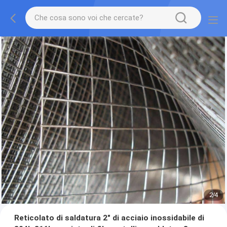
2
/
4
Reticolato di saldatura 2" di acciaio inossidabile di