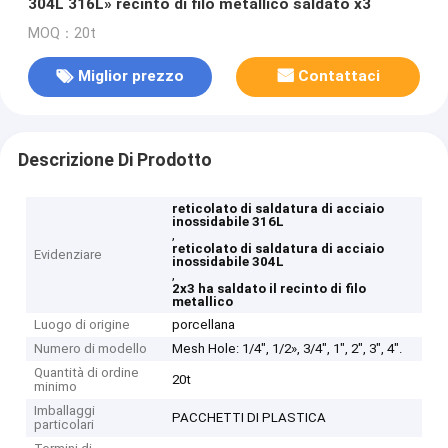
304L 316L» recinto di filo metallico saldato x3
MOQ：20t
Miglior prezzo
Contattaci
Descrizione Di Prodotto
reticolato di saldatura di acciaio
inossidabile 316L
,
reticolato di saldatura di acciaio
Evidenziare
inossidabile 304L
,
2x3 ha saldato il recinto di filo
metallico
Luogo di origine
porcellana
Numero di modello
Mesh Hole: 1/4", 1/2», 3/4", 1", 2", 3", 4".
Quantità di ordine
20t
minimo
Imballaggi
PACCHETTI DI PLASTICA
particolari