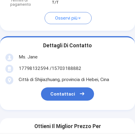
Termini di
T/T
pagamento
Osservi più
Dettagli Di Contatto
Ms. Jane
17798132594 /15703188882
Città di Shijiazhuang, provincia di Hebei, Cina
Contattaci
Ottieni Il Miglior Prezzo Per