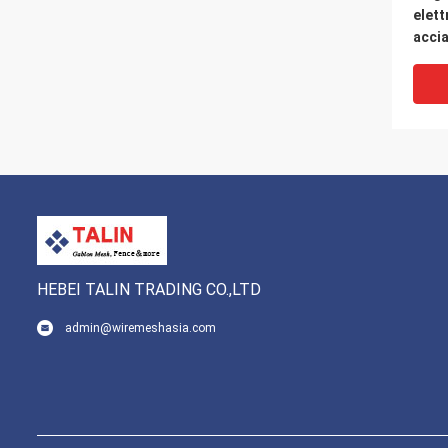
elett
accia
lamin
6.4m
HEBEI TALIN TRADING CO.,LTD
admin@wiremeshasia.com
Magli
di ac
retta