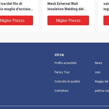
rica/del filo di
Mesh External Wall
sal
io maglia d'acciaio
Insulation Welding del
ing
ata a freddo
cavo della costruzione
ver
m×6.4mm
galvanizzata 4
PVC
Miglior Prezzo
Miglior Prezzo
circa
Profilo aziendale
News
Fatory Tour
casi
Controllo di qualità
Mappa del 
a saldata 4" del filo
la rete metallica saldata
Il 
Contattaci
ciaio ' foro
rivestita di 3.5mm, 7ft ha
fil
ngolare x4
galvanizzato l'acciaio
Me
inossidabile Mesh Roll