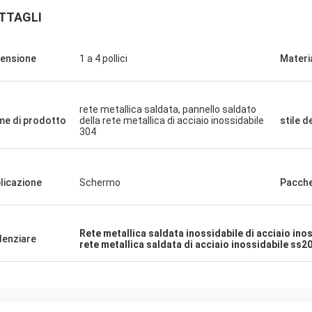
TTAGLI
ensione
1 a 4 pollici
Materi
rete metallica saldata, pannello saldato
e di prodotto
della rete metallica di acciaio inossidabile
stile d
304
licazione
Schermo
Pacch
Rete metallica saldata inossidabile di acciaio ino
denziare
rete metallica saldata di acciaio inossidabile ss2
Eric Herrmann