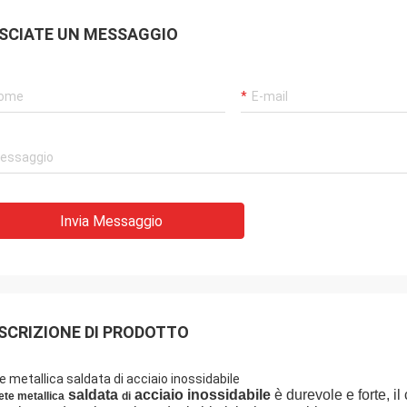
perazione molto piacevole, la
SCIATE UN MESSAGGIO
na è molto tempestiva, la qualità
erci è inoltre molto buona, la
 è molto rispettabile e guardo in
 alla cooperazione futura
Invia Messaggio
SCRIZIONE DI PRODOTTO
e metallica saldata di acciaio inossidabile
saldata
acciaio inossidabile
è durevole e forte, il
ete metallica
di