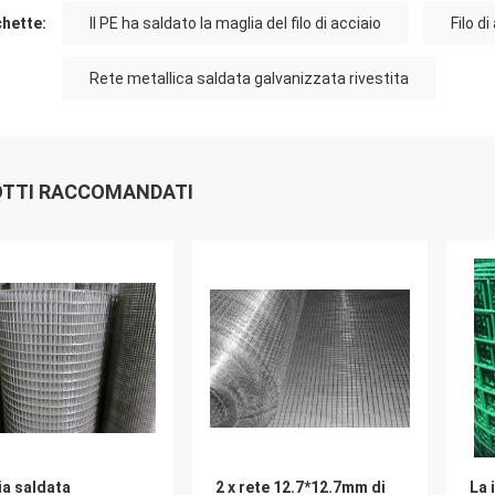
chette:
Il PE ha saldato la maglia del filo di acciaio
Filo d
Rete metallica saldata galvanizzata rivestita
TTI RACCOMANDATI
ia saldata
2 x rete 12.7*12.7mm di
La 