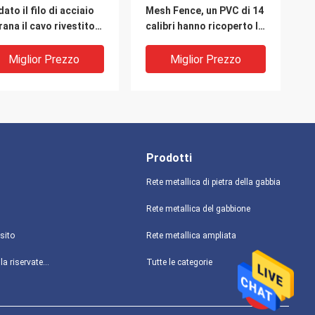
dato il filo di acciaio
Mesh Fence, un PVC di 14
rana il cavo rivestito
calibri hanno ricoperto la
de Mesh Fencing del
rete metallica 3.0mm
 di 2.6mm
Miglior Prezzo
Miglior Prezzo
Prodotti
Rete metallica di pietra della gabbia
Rete metallica del gabbione
sito
Rete metallica ampliata
PVC nero ha ricoperto il
Rete metallica saldata a
politica sulla riservatezza
Tutte le categorie
o di acciaio saldato
1 pollici a 1 pollici
sh Low Carbon 6mm
galvanizzata fredda di X
3mm 120g