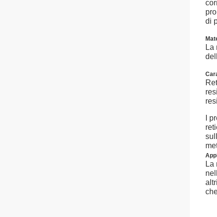
cor
pro
di 
Mate
La 
del
Cara
Ret
res
res
I p
ret
sul
met
Appl
La 
nel
alt
che