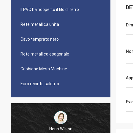
DE
Il PVC ha ricoperto il filo di ferro
Rete metallica unita
Dim
Cavo temprato nero
Nom
Rete metallica esagonale
Gabbione Mesh Machine
App
Euro recinto saldato
Evi
Henri Wilson