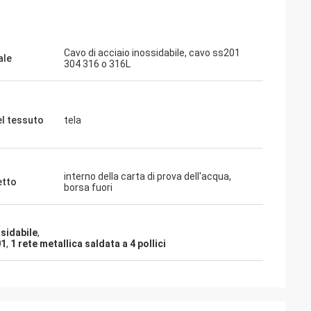
Cavo di acciaio inossidabile, cavo ss201
ale
304 316 o 316L
el tessuto
tela
interno della carta di prova dell'acqua,
etto
borsa fuori
ssidabile
,
01
,
1 rete metallica saldata a 4 pollici