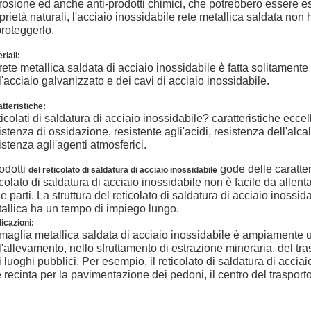
rosione ed anche anti-prodotti chimici, che potrebbero essere e
prietà naturali, l'acciaio inossidabile rete metallica saldata no
proteggerlo.
riali:
rete metallica saldata di acciaio inossidabile è fatta solitamente
l'acciaio galvanizzato e dei cavi di acciaio inossidabile.
tteristiche:
icolati di saldatura di acciaio inossidabile? caratteristiche eccell
istenza di ossidazione, resistente agli'acidi, resistenza dell'alca
istenza agli'agenti atmosferici.
rodotti
gode delle caratteri
del reticolato di saldatura di acciaio inossidabile
icolato di saldatura di acciaio inossidabile non è facile da allent
le parti. La struttura del reticolato di saldatura di acciaio inossi
allica ha un tempo di impiego lungo.
icazioni:
maglia metallica saldata di acciaio inossidabile è ampiamente usa
l'allevamento, nello sfruttamento di estrazione mineraria, del trasp
ri luoghi pubblici. Per esempio, il reticolato di saldatura di acc
 recinta per la pavimentazione dei pedoni, il centro del trasporto 