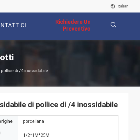
Italian
Richiedere Un
NTATTICI
Preventivo
描
otti
pollice di /4 inossidabile
述
dabile di pollice di /4 inossidabile
origine
porcellana
i
1/2*1M*25M