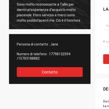
Sono molto riconoscente a Tallin per
La coo
LA
darmi un'esperienza d'acquisto molto
conseg
piacevole. Il loro servizio e merci sono
delle m
molto soddisfacenti me. Ciò è il fornitore
società
che più soddisfacente ho incontrato e
avanti
sono felice di cooperare.
Persona di contatto :
Jane
Numero di telefono :
17798132594
/15703188882
Contatto
DE
Ret
La r