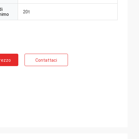
di
20t
inimo
Prezzo
Contattaci