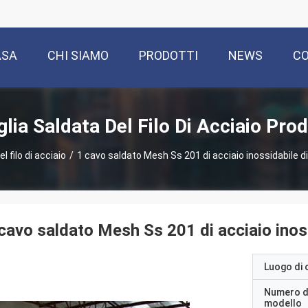
ASA
CHI SIAMO
PRODOTTI
NEWS
CO
lia Saldata Del Filo Di Acciaio Prod
l filo di acciaio
/
1 cavo saldato Mesh Ss 201 di acciaio inossidabile di 
cavo saldato Mesh Ss 201 di acciaio inossi
Luogo di 
Numero d
modello