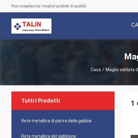
Puoi scegliere tra i migliori prodotti di qualità
C
Mag
Casa
/
Maglia saldata de
Tutti I Prodotti
1 
Rete metallica di pietra della gabbia
Rete metallica del gabbione